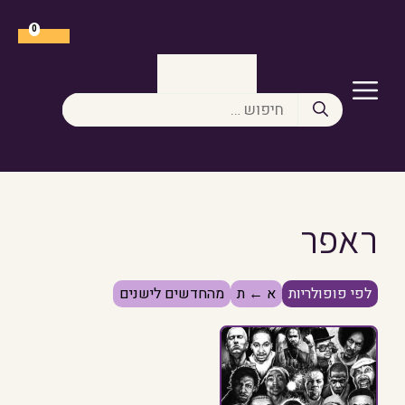
דלג
תוכן
0
תפריט
חיפוש:
ראפר
לפי פופולריות
א ← ת
מהחדשים לישנים