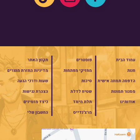
עמוד הבית
פוסטרים
תקנון האתר
חנות
מחזיקי מפתחות
מדיניות החזרת מוצרים
הדפסה תמונה אישית
סיכות
שעות ודרכי הגעה
מסגור תמונות
שטיח לדלת
הצהרת נגישות
אודותינו
תלת מימד
כיצד מזמינים
מרצ'נדייס
החשבון שלי